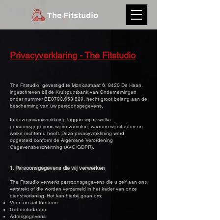
Privacyverklaring - The Fitstudio
The Fitstudio, gevestigd te Monicastraat 6, 8420 De Haan,
ingeschreven bij de Kruispuntbank van Ondernemingen
onder nummer BE0790.653.829, hecht groot belang aan de
bescherming van uw persoonsgegevens.
In deze privacyverklaring leggen wij uit welke
persoonsgegevens wij verzamelen, waarom wij dit doen en
welke rechten u heeft. Deze privacyverklaring werd
opgesteld conform de Algemene Verordening
Gegevensbescherming (AVG/GDPR).
1. Persoonsgegevens die wij verwerken
The Fitstudio verwerkt persoonsgegevens die u zelf aan ons
verstrekt of die worden verzameld in het kader van onze
dienstverlening. Het kan hierbij gaan om:
Voor- en achternaam
Geboortedatum
Adresgegevens