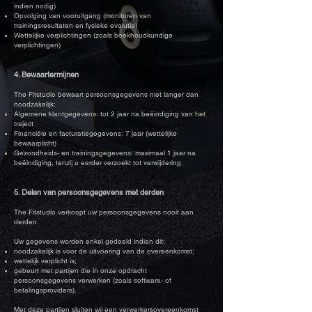
indien nodig)
Opvolging van vooruitgang (monitoren van
trainingsresultaten en fysieke evolutie)
Wettelijke verplichtingen (zoals boekhoudkundige
verplichtingen)
4. Bewaartermijnen
The Fitstudio bewaart persoonsgegevens niet langer dan
noodzakelijk:
Algemene klantgegevens: tot 2 jaar na beëindiging van het
traject
Financiële en facturatiegegevens: 7 jaar (wettelijke
bewaarplicht)
Gezondheids- en trainingsgegevens: maximaal 1 jaar na
beëindiging, tenzij u eerder verzoekt tot verwijdering
5. Delen van persoonsgegevens met derden
The Fitstudio verkoopt uw persoonsgegevens nooit aan
derden.
Uw gegevens worden enkel gedeeld indien dit:
noodzakelijk is voor de uitvoering van de overeenkomst;
wettelijk verplicht is;
gebeurt met partijen die in onze opdracht
persoonsgegevens verwerken (zoals software- of
betalingsproviders).
Met deze partijen sluiten wij een verwerkersovereenkomst