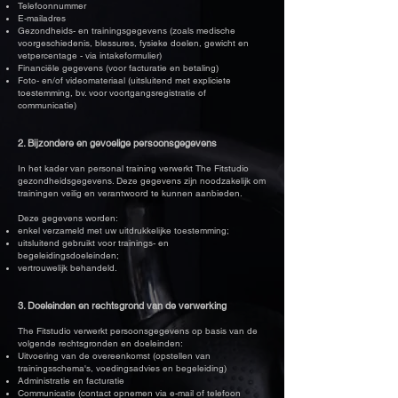
Telefoonnummer
E-mailadres
Gezondheids- en trainingsgegevens (zoals medische
voorgeschiedenis, blessures, fysieke doelen, gewicht en
vetpercentage - via intakeformulier)
Financiële gegevens (voor facturatie en betaling)
Foto- en/of videomateriaal (uitsluitend met expliciete
toestemming, bv. voor voortgangsregistratie of
communicatie)
2. Bijzondere en gevoelige persoonsgegevens
In het kader van personal training verwerkt The Fitstudio
gezondheidsgegevens. Deze gegevens zijn noodzakelijk om
trainingen veilig en verantwoord te kunnen aanbieden.
Deze gegevens worden:
enkel verzameld met uw uitdrukkelijke toestemming;
uitsluitend gebruikt voor trainings- en
begeleidingsdoeleinden;
vertrouwelijk behandeld.
3. Doeleinden en rechtsgrond van de verwerking
The Fitstudio verwerkt persoonsgegevens op basis van de
volgende rechtsgronden en doeleinden:
Uitvoering van de overeenkomst
(
opstellen van
trainingsschema's, voedingsadvies en begeleiding)
Administratie en facturatie
Communicatie (contact opnemen via e-mail of telefoon