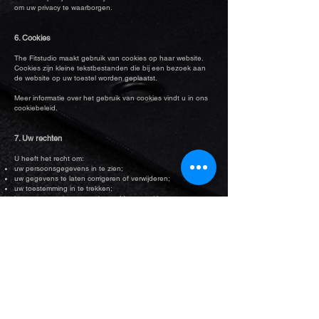
om uw privacy te waarborgen.
6. Cookies
The Fitstudio maakt gebruik van cookies op haar website.
Cookies zijn kleine tekstbestanden die bij een bezoek aan
de website op uw toestel worden geplaatst.
Meer informatie over het gebruik van cookies vindt u in ons
cookiebeleid.
7. Uw rechten
U heeft het recht om:
uw persoonsgegevens in te zien;
uw gegevens te laten corrigeren of verwijderen;
uw toestemming in te trekken;
bezwaar te maken tegen bepaalde verwerkingen;
een klacht in te dienen bij de
Gegevensbeschermingsautoriteit.
U kan uw rechten uitoefenen via:
info@coachnefeli.com
8. Beveiliging van persoonsgegevens
The Fitstudio neemt passende technische en
organisatorische maatregelen om uw gegevens te
beschermen tegen verlies, misbruik, onbevoegde toegang
of ongeoorloofde wijziging.